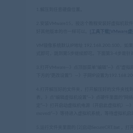
1.解压到任意硬盘位置。
(网游单机网www.jiaoben
2.安装VMware15，按这个教程安装好虚拟机
好其他版本的也一样可以。
[工具下载]VMwa
VM镜像系统默认IP地址 192.168.200.
式即可，跳到第5步继续即可。下面第3-4步是针对
3.打开VMware—》点顶部菜单“编辑”—》点“虚
下方的“更改设置”）—》子网IP设置为192.168.2
4.打开解压好的文件夹，打开解压好的文件夹找到
表，》点“编辑虚拟机设置”—》点硬件里面的“网络适
定”—》打开启动虚拟机电源（开启此虚拟机）—》
moved)”—》等待进入虚拟机系统，等待虚拟机启动至
5.运行文件夹里面的 [2]启动SecureCRT.bat ，