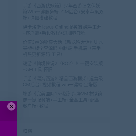
手游《西游伏妖篇》少年西游记之伏妖
篇Win一键服务端+GM后台+安卓苹果双
端+详细搭建教程
伊卡洛斯 Icarus Online服务端 纯手工源
+客户端+架设教程+过驯养教程
价值3W的物集大话《新龙吟大话》UI水
墨4种族全套源码 电脑端 手机端（带手
机热更新源码 工具）
端游《仙境传说2（RO2）》一键安装版
+GM工具 怀旧
手游《漂海西游》精品西游框架+运营级
GM后台+视频教程 win一键端 宝塔版
端游《完美国际155版》纯净VM虚拟镜
像一键服务端+手工端+全套工具+配套
×
客户端+教程
归档