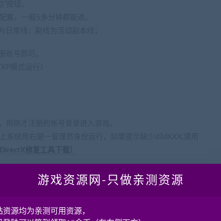
启动”按钮，
配置，一般5多分钟都能进。
为日常线；副线为活动副本线；
示注册账号即可。
容XP模式运行）
运行，用刚才注册的账号登录进入游戏。
上系统用右键一管理员身份运行，如果提示缺少d3dXXX,请用
air-DirectX修复工具下载）
关闭 按钮，停止服务端程序后，再关闭虚拟机。
游戏资源网-只做亲测资源
op)
站资源均为亲测可用资源，