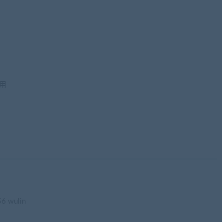
nwang.com)
用
wang.com)
6 wulin