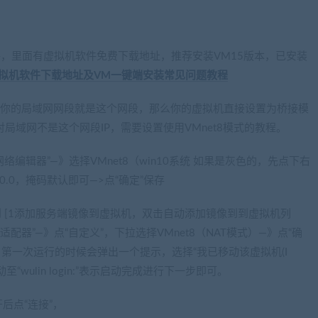
wang.com)
软件，里面有虚拟机软件免费下载地址，推荐安装VM15版本，已安装
re虚拟机软件下载地址及VM一键端安装常见问题教程
100，如果你的局域网网段就是这个网段，那么你的虚拟机直接设置为桥接模
局域网不是这个网段IP，需要设置使用VMnet8模式的教程。
拟网络编辑器”—》选择VMnet8（win10系统 如果是灰色的，先点下右
00.0，掩码默认即可—>点“确定”保存
 [1添加服务端镜像到虚拟机，双击自动添加镜像到到虚拟机列
配器”—》点“自定义”，下拉选择VMnet8（NAT模式）—》点“确
第一次运行的时候会弹出一个提示，选择“我已移动该虚拟机(I
“wulin login:”表示启动完成进行下一步即可。
打开后点“连接”，