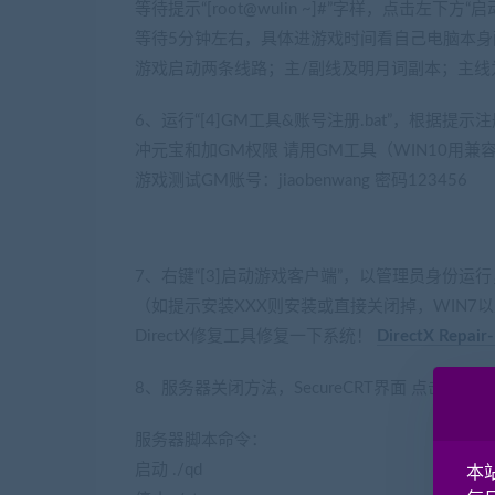
等待提示“[root@wulin ~]#”字样，点击左下方“
等待5分钟左右，具体进游戏时间看自己电脑本身
游戏启动两条线路；主/副线及明月词副本；主线
6、运行“[4]GM工具&账号注册.bat”，根据提
冲元宝和加GM权限 请用GM工具（WIN10用兼
游戏测试GM账号：jiaobenwang 密码123456
7、右键“[3]启动游戏客户端”，以管理员身份
（如提示安装XXX则安装或直接关闭掉，WIN7以
DirectX修复工具修复一下系统！
DirectX Rep
8、服务器关闭方法，SecureCRT界面 点击 
服务器脚本命令：
(网游单机网www.cangbaowan.t
启动 ./qd
本