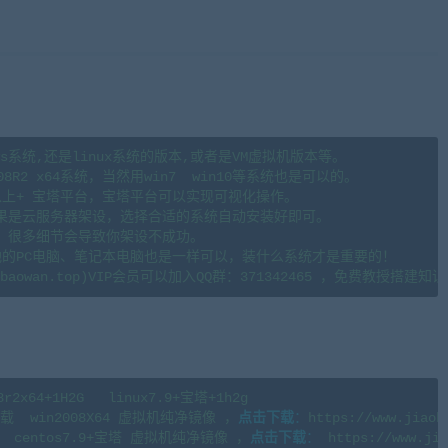
来源藏宝湾cangbaowan.top)
s系统,还是linux系统的版本,或者是VM虚拟机版本等。

08R2 x64系统，当然用win7  win10等系统也是可以的。

.6以上+ 宝塔平台，宝塔平台可以实现可视化操作。

果是云服务器架设，选择合适的系统自动安装好即可。

。很多细节会导致你架设不成功。

地的PC电脑、笔记本电脑也是一样可以，装什么系统才是重要的！

4+1H2G   linux7.9+宝塔+1h2g 

  win2008X64 虚拟机纯净镜像 ，
点击下载
：
https://www.jiaob
centos7.9+宝塔 虚拟机纯净镜像 ，
点击下载
：
 https://www.jia