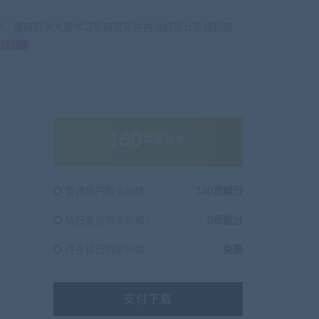
序、源码只供大家学习和研究软件内含的设计思想和原
献分
160
贡献分
普通用户购买价格 :
160贡献分
钻石会员购买价格 :
0贡献分
终身钻石购买价格 :
免费
支付下载