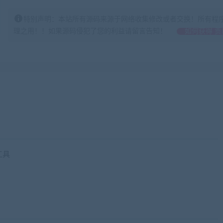
特别声明：本站所有源码来源于网络收集修改或者交换！所有程
理之用！！如果源码侵犯了您的利益请留言告知！
如何获得 贡
工具
iaobenwang.com)