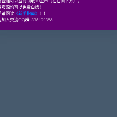
日登陆可以签到领取10金币（在右侧下方），
有资源均可以免费白嫖！
端文件进行更新！
手请阅读
《新手指南》
！！
加入交流QQ群: 336404386
aobenwang.com)