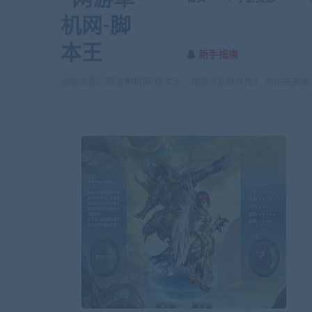
新手指南
当前位置：
网游单机网-脚本王
端游《武林外传》 书生完美端 
>