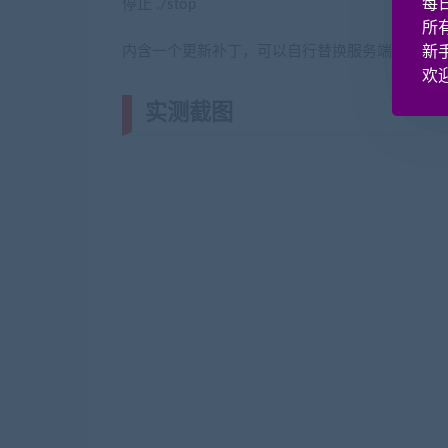
每
停止 ./stop
所
内含一个更新补丁，可以自行替换服务端、客户
新
欢迎
实测截图
(转载注明来源网游单机网ji