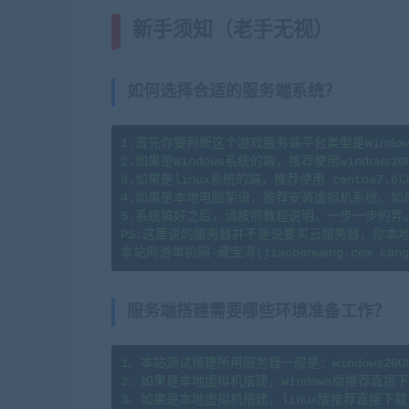
新手须知（老手无视）
(转载注明
如何选择合适的服务端系统？
1.首先你要判断这个游戏服务端平台类型是Window
2.如果是Windows系统的端，推荐使用windows20
3.如果是linux系统的端，推荐使用 centos7
4.如果是本地电脑架设，推荐安装虚拟机系统。如
5.系统搞好之后，请按照教程说明，一步一步的弄
PS:这里说的服务器并不是说要买云服务器，你本
服务端搭建需要哪些环境准备工作？
1、本站测试搭建所用服务器一般是：windows2008r2x6
2、如果是本地虚拟机搭建，windows版推荐直接下载
3、如果是本地虚拟机搭建，linux版推荐直接下载  