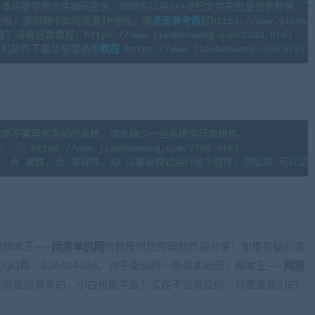
本可能导致文件编码变化，同时可以用n++进行文件夹批量搜索替换。
下
地址，虚拟网卡如何设置IP地址，请
点击参考教
程https://www.jiaoben
篇教程：https://www.jiaobenwang.com/2383.html

拟机软件下载及搭建通用
教程
程序不兼容你当前的系统，或者缺少一些系统运行库组件。

击下载
 https://www.jiaobenwang.com/7786.html

cangbaowan.top)
脚本王——
网游单机网
的教程对您有帮助欢迎分享！如果有疑问请
Q群：336404386。对于架设的一些基本知识，脚本王——
网游
实际是很简单的，小白也能学会！实在不会架设的，只要是我们的