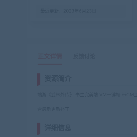
最近更新：2023年6月23日
正文详情
反馈讨论
资源简介
端游《武林外传》 书生完美端 VM一键端 带GM
含最新更新补丁
详细信息
(网游单机网-藏宝湾www.j