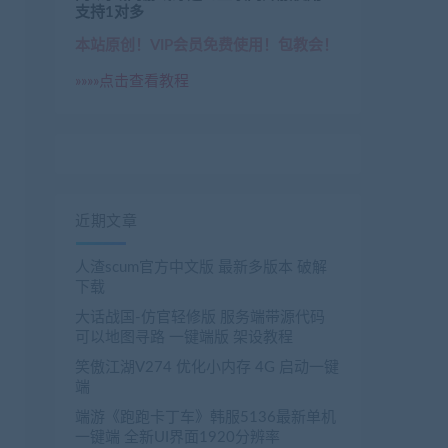
支持1对多
本站原创！VIP会员免费使用！包教会！
»»»»点击查看教程
近期文章
人渣scum官方中文版 最新多版本 破解
下载
大话战国-仿官轻修版 服务端带源代码
可以地图寻路 一键端版 架设教程
笑傲江湖V274 优化小内存 4G 启动一键
端
端游《跑跑卡丁车》韩服5136最新单机
一键端 全新UI界面1920分辨率