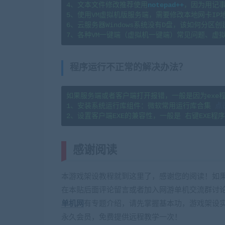
4、文本文件修改推荐使用
notepad++
，因为用记事
5、使用VM虚拟机版服务端，需要修改本地网卡IP
6、云服务器Windows系统没有D盘，该如何分区创建？请看这
7、各种VM一键端（虚拟机一键端）常见问题、虚
程序运行不正常的解决办法？
如果服务端或者客户端打开报错，一般是因为exe
1、安装系统运行库组件：微软常用运行库合集 
点
感谢阅读
(转载注明来源 网游单机网 
本游戏架设教程就到这里了，感谢您的阅读！如果
在本贴后面评论留言或者加入网游单机交流群讨论Q
单机网
有专题介绍，请先掌握基本功，游戏架设
永久会员，免费提供远程教学一次！