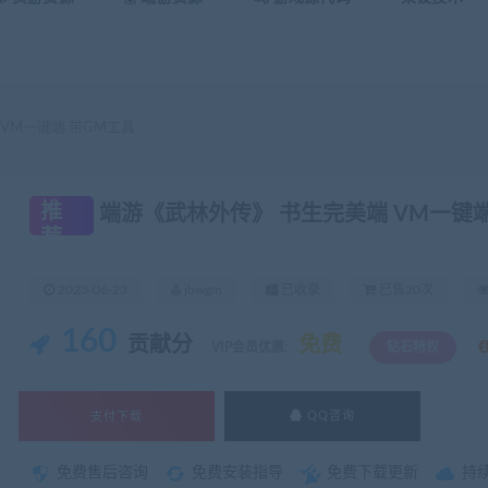
VM一键端 带GM工具
推
端游《武林外传》 书生完美端 VM一键端
荐
2023-06-23
jbwgm
已收录
已售20次
160
贡献分
免费
VIP会员优惠:
钻石特权
支付下载
QQ咨询
免费售后咨询
免费安装指导
免费下载更新
持