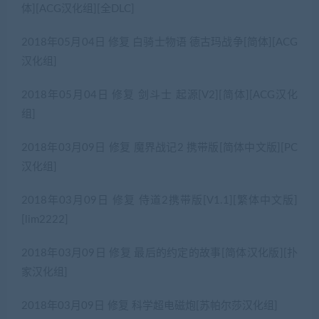
体][ACG汉化组][全DLC]
2018年05月04日 修复 白骑士物语 德古玛战争[简体][ACG
汉化组]
2018年05月04日 修复 剑斗士 起源[V2][简体][ACG汉化
组]
2018年03月09日 修复 魔界战记2 携带版[简体中文版][PC
汉化组]
2018年03月09日 修复 侍道2携带版[V1.1][繁体中文版]
[lim2222]
2018年03月09日 修复 最后的约定的故事[简体汉化版][扑
家汉化组]
2018年03月09日 修复 科学超电磁炮[苏帕尔莎汉化组]