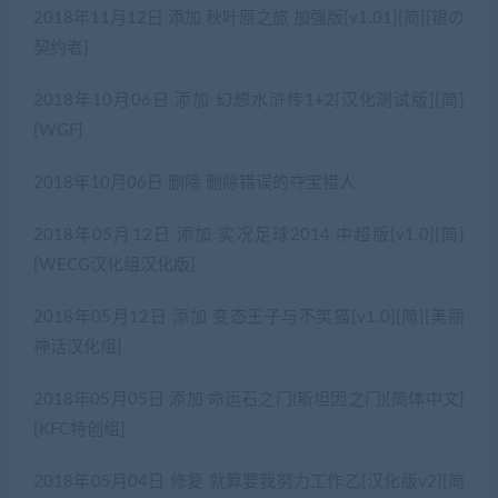
2018年11月12日 添加 秋叶原之旅 加强版[v1.01][简][银の
契约者]
2018年10月06日 添加 幻想水浒传1+2[汉化测试版][简]
[WGF]
2018年10月06日 删除 删除错误的夺宝猎人
2018年05月12日 添加 实况足球2014 中超版[v1.0][简]
[WECG汉化组汉化版]
2018年05月12日 添加 变态王子与不笑猫[v1.0][简][美丽
神话汉化组]
2018年05月05日 添加 命运石之门(斯坦因之门)[简体中文]
[KFC特创组]
2018年05月04日 修复 就算要我努力工作乙[汉化版v2][简