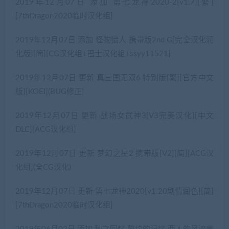
2019年12月07日 添加 第七龙神2020-2[v1.7][繁]
[7thDragon2020临时汉化组]
2019年12月07日 添加 怪物猎人 携带版2nd G[完全汉化润
化版][简][CG汉化组+巴士汉化组+ssyy11521]
2019年12月07日 更新 真三国无双6 特别版[繁][官方中文
版][KOEI](BUG修正)
2019年12月07日 更新 战场女武神3[V3完美汉化][中文
DLC][ACG汉化组]
2019年12月07日 更新 梦幻之星2 携带版[V2][简][ACG汉
化组](全CG汉化)
2019年12月07日 更新 第七龙神2020[v1.20剧情润色][简]
[7thDragon2020临时汉化组]