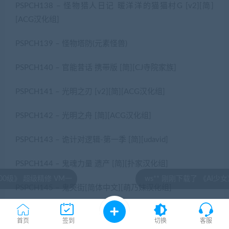
PSPCH138 – 怪物猎人日记 暖洋洋的猫猫村G [v2][简]
[ACG汉化组]
PSPCH139 – 怪物塔防(元素怪兽)
PSPCH140 – 官能昔话 携带版 [简][CJ寺院家族]
PSPCH141 – 光明之刃 [v2][简][ACG汉化组]
PSPCH142 – 光明之舟 [简][ACG汉化组]
PSPCH143 – 诡计对逻辑-第一季 [简][udavid]
PSPCH144 – 鬼魂力量 遗产 [简][扑家汉化组]
 VM一
ws** 刚刚下载了 《AI少女》最新整合免
PSPCH145 – 鬼哭街[简体中文][萌乃妹汉化组]
PSPCH146 – 海猫鸣泣之时1 携带版 [简][苏帕尔莎汉化组]
首页
签到
切换
客服