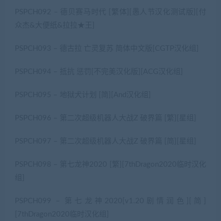
PSPCH092 – 德贝赛马时代 [繁体][愚人节汉化测试版][付
众杰&大便纸&拉拉★王]
PSPCH093 – 德古拉 亡灵复苏 简体中文版[CGTP汉化组]
PSPCH094 – 抵抗 惩罚[不完美汉化版][ACG汉化组]
PSPCH095 – 地狱犬计划 [简][And汉化组]
PSPCH096 – 第二次超级机器人大战Z 破界篇 [繁][星组]
PSPCH097 – 第二次超级机器人大战Z 破界篇 [简][星组]
PSPCH098 – 第七龙神2020 [繁][7thDragon2020临时汉化
组]
PSPCH099 – 第七龙神2020[v1.20剧情润色][简]
[7thDragon2020临时汉化组]