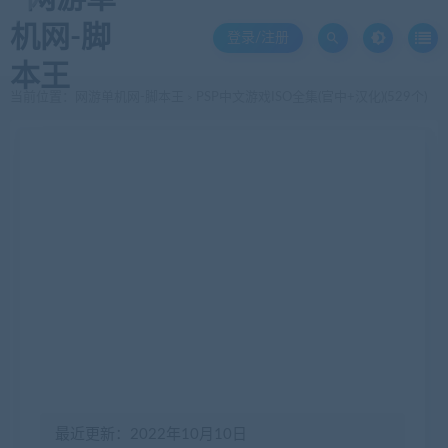
登录/注册
当前位置：
网游单机网-脚本王
PSP中文游戏ISO全集(官中+汉化)(529个)
>
最近更新：2022年10月10日