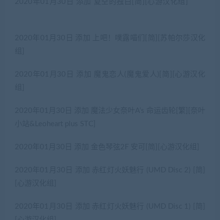
2020年01月30日 添加 夏空的独白[简][心游汉化组]
(网游
单机网www.jiaobenwang.com)
2020年01月30日 添加 上吧！噗露喵们[简][苏帕尔莎汉化
组]
2020年01月30日 添加 魔鬼恋人(魔鬼爱人)[简][心游汉化
组]
2020年01月30日 添加 魔法少女奈叶A’s 命运齿轮[繁][奈叶
小站&Leoheart plus STC]
2020年01月30日 添加 金色琴弦2F 安可[简][心游汉化组]
2020年01月30日 添加 赤红灯火妖魅行 (UMD Disc 2) [简]
[心游汉化组]
2020年01月30日 添加 赤红灯火妖魅行 (UMD Disc 1) [简]
[心游汉化组]