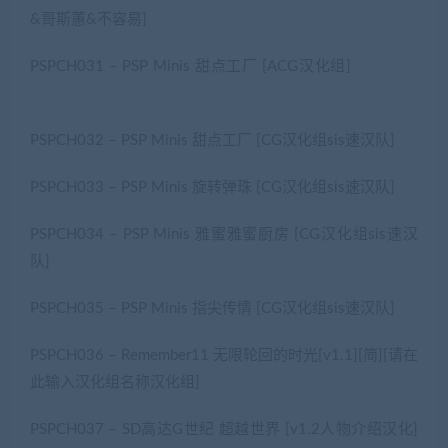
&哥斯蕙&不容易]
PSPCH031 – PSP Minis 甜点工厂 [ACG汉化组]
(网游单机
网www.jiaobenwang.com)
PSPCH032 – PSP Minis 甜点工厂 [CG汉化组sis速汉队]
PSPCH033 – PSP Minis 旋转弹珠 [CG汉化组sis速汉队]
PSPCH034 – PSP Minis 雅蜜雅蜜厨房 [CG汉化组sis速汉
队]
PSPCH035 – PSP Minis 指尖传情 [CG汉化组sis速汉队]
PSPCH036 – Remember11 无限轮回的时光[v1.1][简][请在
此输入汉化组名称汉化组]
PSPCH037 – SD高达G世纪 超越世界 [v1.2人物介绍汉化]