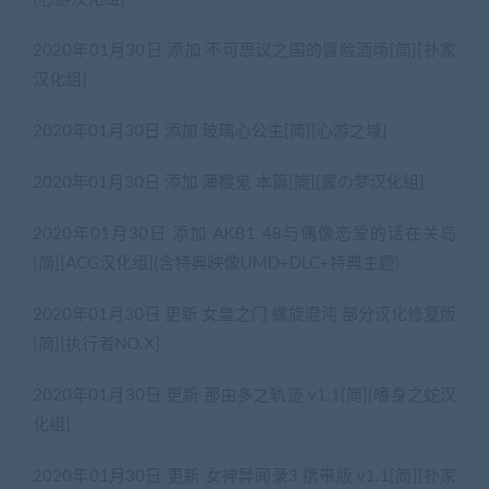
2020年01月30日 添加 不可思议之国的冒险酒场[简][扑家
汉化组]
2020年01月30日 添加 玻璃心公主[简][心游之域]
2020年01月30日 添加 薄樱鬼 本篇[简][翼の梦汉化组]
2020年01月30日 添加 AKB1 48与偶像恋爱的话在关岛
[简][ACG汉化组](含特典映像UMD+DLC+特典主题)
2020年01月30日 更新 女皇之门 螺旋混沌 部分汉化修复版
[简][执行者NO.X]
2020年01月30日 更新 那由多之轨迹 v1.1[简][嗜身之蛇汉
化组]
2020年01月30日 更新 女神异闻录3 携带版 v1.1[简][扑家