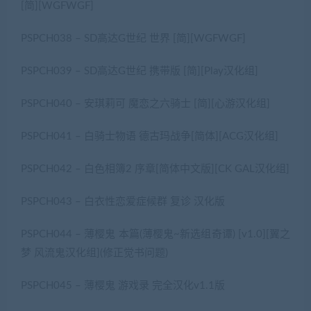
[简][WGFWGF]
PSPCH038 – SD高达G世纪 世界 [简][WGFWGF]
PSPCH039 – SD高达G世纪 携带版 [简][Play汉化组]
PSPCH040 – 安琪莉可 魔恋之六骑士 [简][心游汉化组]
PSPCH041 – 白骑士物语 德古玛战争[简体][ACG汉化组]
PSPCH042 – 白色相簿2 序章[简体中文版][CK GAL汉化组]
PSPCH043 – 白衣性恋爱症候群 复诊 汉化版
PSPCH044 – 薄樱鬼 本篇(薄樱鬼~新选组奇谭) [v1.0][翼之
梦 风流鬼汉化组](修正觉书问题)
PSPCH045 – 薄樱鬼 游戏录 完全汉化v1.1版