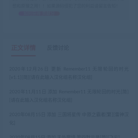
想和原理之用！！如果源码侵犯了您的利益请留言告知！
如何获得 贡献分
正文详情
反馈讨论
2020年12月26日 更新 Remember11 无限轮回的时光
[v1.1][简][请在此输入汉化组名称汉化组]
2020年11月11日 添加 Remember11 无限轮回的时光[简]
[请在此输入汉化组名称汉化组]
2020年08月15日 添加 三国将星传 中原之霸者[繁][雷神汉
化]
2020年08月15日 添加 天外魔境 第四默示录[简][飞云]