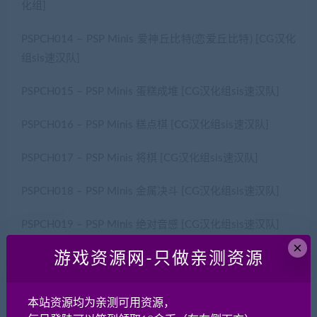
化组]
PSPCH014 – PSP Minis 爱神丘比特(恋爱丘比特) [CG汉化
组sis速汉队]
PSPCH015 – PSP Minis 蛋糕成堆 [CG汉化组sis速汉队]
PSPCH016 – PSP Minis 糕点棋 [CG汉化组sis速汉队]
PSPCH017 – PSP Minis 将棋 [CG汉化组sis速汉队]
PSPCH018 – PSP Minis 金属决斗 [CG汉化组sis速汉队]
PSPCH019 – PSP Minis 绝对音感 [CG汉化组sis速汉队]
×
游戏资源网-只做亲测资源
PSPCH020 – PSP Minis 空间魔球 进化 [CG汉化组sis速汉
队]
本站资源均为亲测可用资源，
PSPCH021 – PSP Minis 拉面天国(拉面天堂) [ACG汉化组]