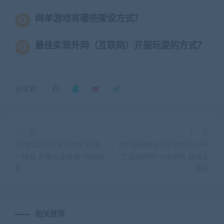
网单游戏有哪些架设方式？
最佳实现外网（互联网）开服玩耍的方式？
分享到：
上一篇
下一篇
[仙楚OL]又叫楚汉传说 页游
dnf 登录器 E语言源代码+GM
一键端 无限元宝商城+视频教
工具源代码+php源码 易语言
程
源码
相关推荐