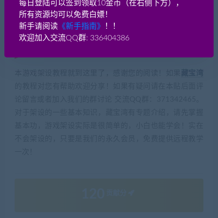
每日登陆可以签到领取10金币（在右侧下方），
所有资源均可以免费白嫖！
新手请阅读
《新手指南》
！！
感谢阅读
(转载注明来源 藏宝湾
欢迎加入交流QQ群: 336404386
cangbaowan.top)
本游戏架设教程就到这里了，感谢您的阅读！如果
藏宝湾
的教程对您有帮助欢迎分享！如果有疑问请在本贴后面评
论留言或者加入我们的群讨论 交流QQ群：371342465。
对于架设的一些基本知识，藏宝湾有专题介绍，请先掌握
基本功，游戏架设实际是很简单的，小白也能学会！实在
不会架设的，只要是我们的永久会员，免费提供远程教学
一次！
120
贡献分