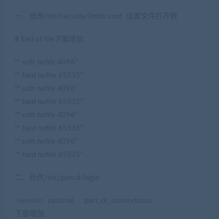
一、修改/etc/security/limits.conf 设置文件打开数
# End of file下面增加
“* soft nofile 4096”
“* hard nofile 65535”
“* soft nofile 4096”
“* hard nofile 65535”
“* soft nofile 4096”
“* hard nofile 65535”
“* soft nofile 4096”
“* hard nofile 65535”
二、修改/etc/pam.d/login
-session optional pam_ck_connector.so
下面增加