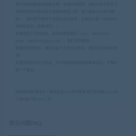
源于网络收集修改或者交换！本站所有程序、源码只供大家学习
和研究软件内含的设计思想和原理之用，请下载后24小时内删
除！。请大家不要用于商用及违法使用，否者如引起一切纠纷与
本网站无关，后果自负！！
如果侵犯了您的权益，请及时告知我们（QQ： 18001103
email：
18001103@qq.com
），我们即刻删除!
如遇到资源失效，请在此贴下方评论区留言，我们将尽快补充资
源！
如遇资源实在不会架设，可以换其他游戏或者版本试试，不要纠
结一个版本。
网游单机网-脚本王
»
稀有征途1.03世外桃源 复古纯净版 Linux手
工端+客户端+GM工具
常见问题FAQ