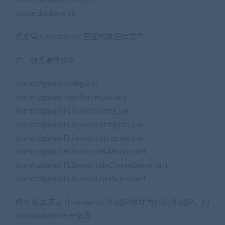
create database zt;
然后导入ztgame\sql 里面的数据库文件
六、服务端修改IP
(转载注明来源jiaobenwang.com)
home\ztgame\config.xml
home\ztgame\loginServerList.xml
home\ztgame\FLServer\config.xml
home\ztgame\FLServer\configInfo.xml
home\ztgame\FLServer\configrole.xml
home\ztgame\FLServer\DBAServer.xml
home\ztgame\FLServer\roleChangeServer.xml
home\ztgame\FLServer\UserServer.xml
修改数据库zt 中serverlist 外网IP地址为你的外网IP，用
phpmysqladmin 来修改