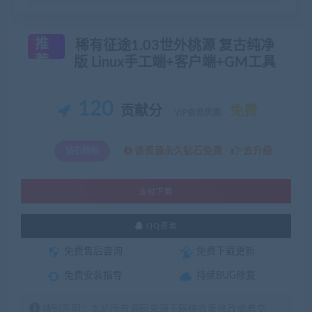
推
稀有征途1.03世外桃源 复古纯净
荐
版 Linux手工端+客户端+GM工具
120
贡献分
免费
VIP会员优惠:
该资源永久钻石免费
去升级
钻石特权
支付下载
QQ咨询
免费售后咨询
免费下载更新
免费安装指导
持续BUG修复
特别声明：本站所有源码来源于网络收集修改或者交