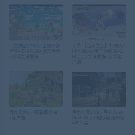
口袋觉醒V18+手工服务源
手游 【龙魂之剑】3D魔幻
程序+安卓PC端+运营后台
MMOLinux手工外网端+G
+视频架设教程
M后台+架设教程+安卓客
户端
吞食天地2一键端 服务端
黑色沙漠2260 -黑沙2260
+客户端
Black Desert模拟器 服务端
+客户端