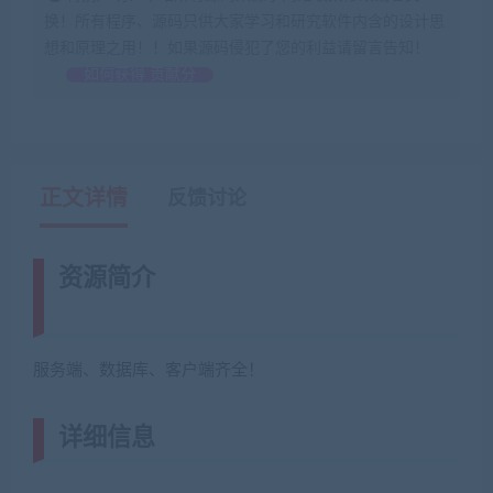
换！所有程序、源码只供大家学习和研究软件内含的设计思
想和原理之用！！如果源码侵犯了您的利益请留言告知！
如何获得 贡献分
正文详情
反馈讨论
资源简介
(藏宝湾
www.cangbaowan.top)
服务端、数据库、客户端齐全！
详细信息