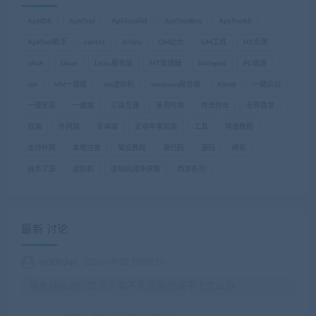
ApkIDE
ApkTool
ApkToolAid
ApkToolBox
ApkToolkit
ApkTool助手
centos
dnSpy
GM后台
GM工具
H5页游
JAVA
Linux
Linxu服务端
MT管理器
Notepad
PC端游
ssh
VM一键端
vm虚拟机
windows服务端
Xshell
一键启动
一键安装
一键端
三端互通
亲测可用
传奇传世
全网首发
双端
外网端
安卓端
安卓苹果双端
工具
搭建教程
支持外网
本地注册
架设教程
源代码
源码
稀有
纯手工源
虚拟机
虚拟机纯净镜像
西游系列
最新 讨论
eq2003qe
2026-08-02 10:09:10
服务器启动的情况下看不到区服登录不上怎么办