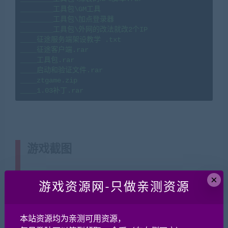
________工具包\GM工具

________工具包\加点登录器

________工具包\外网的改法就改2个IP

____征途服务端架设教学 .txt

____征途客户端.rar

____工具包.rar

____启动和验证文件.rar

____ztgame.zip

____1.03补丁.rar
游戏截图
(转载注明来源
jiaobenwang.com)
×
游戏资源网-只做亲测资源
本站资源均为亲测可用资源，