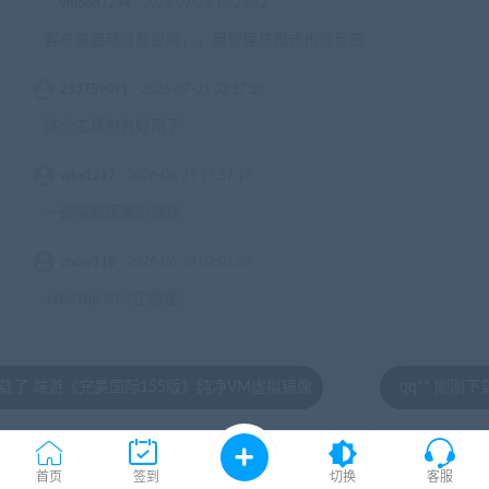
ymoon1234
2026-07-28 14:23:42
客户端启动没反应啊，，用管理员模式也没反应
233759091
2026-07-03 03:17:10
这个工具包台好用了
wby1217
2026-06-29 17:37:19
一键端解压密码错误
chow118
2026-06-29 02:01:59
./startup.sh??在哪裡
国际155版》纯净VM虚拟镜像
qq** 刚刚下载了 问道1.
© 2020 by jiaobenwang.com All rights reserved
湘ICP备18020817号
首页
签到
切换
客服