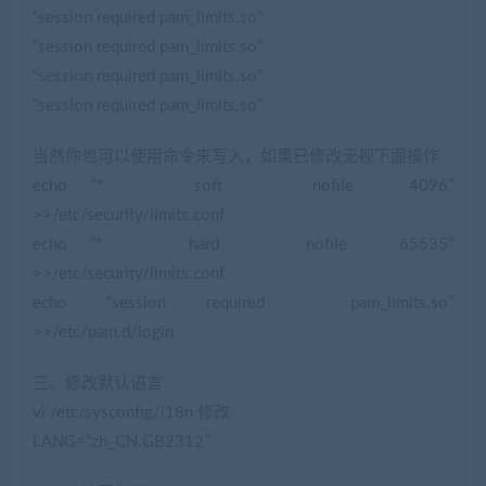
“session required pam_limits.so”
“session required pam_limits.so”
“session required pam_limits.so”
“session required pam_limits.so”
当然你也可以使用命令来写入，如果已修改无视下面操作
echo “* soft nofile 4096”
>>/etc/security/limits.conf
echo “* hard nofile 65535”
>>/etc/security/limits.conf
echo “session required pam_limits.so”
>>/etc/pam.d/login
三、修改默认语言
(转载注明来源jiaobenwang.com)
vi /etc/sysconfig/i18n 修改
LANG=”zh_CN.GB2312″