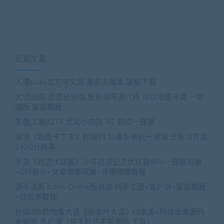
近期文章
人渣scum官方中文版 最新多版本 破解下载
大话战国-仿官轻修版 服务端带源代码 可以地图寻路 一键
端版 架设教程
笑傲江湖V274 优化小内存 4G 启动一键端
端游《跑跑卡丁车》韩服5136最新单机一键端 全新UI界面
1920分辨率
手游《西游伏妖篇》少年西游记之伏妖篇Win一键服务端
+GM后台+安卓苹果双端+详细搭建教程
伊卡洛斯 Icarus Online服务端 纯手工源+客户端+架设教程
+过驯养教程
价值3W的物集大话《新龙吟大话》UI水墨4种族全套源码
电脑端 手机端（带手机热更新源码 工具）