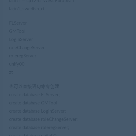
latin1 — cp1252 West European
latin1_swedish_ci
FLServer
GMTool
LoginServer
roleChangeServer
roleregServer
unify00
zt
也可以直接语句命令创建
create database FLServer;
create database GMTool;
create database LoginServer;
create database roleChangeServer;
create database roleregServer;
create database unify00;