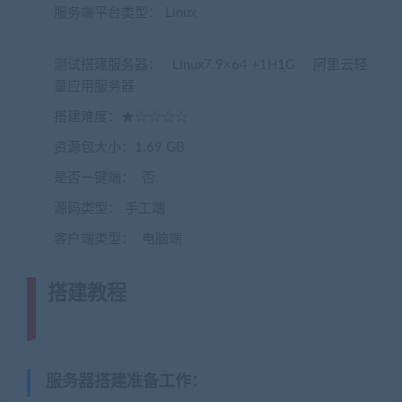
服务端平台类型： Linux
(转载注明来源
jiaobenwang.com)
测试搭建服务器： Linux7.9×64 +1H1G 阿里云轻
量应用服务器
搭建难度：★☆☆☆☆
资源包大小：1.69 GB
是否一键端： 否
源码类型： 手工端
客户端类型： 电脑端
搭建教程
(转载注明来源藏宝湾
cangbaowan.top)
服务器搭建准备工作
：