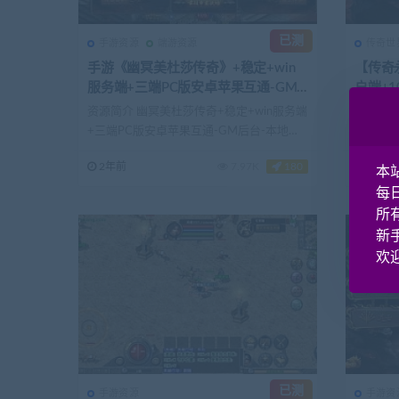
已测
手游资源
端游资源
传奇世
手游《幽冥美杜莎传奇》+稳定+win
【传奇
服务端+三端PC版安卓苹果互通-GM
户端+1
后台-本地注册-实测
资源简介 幽冥美杜莎传奇+稳定+win服务端
一、游戏
+三端PC版安卓苹果互通-GM后台-本地注
戏使用虚
册-实...
MMORP
2年前
7.97K
180
3年前
本
每
所
新
欢迎
已测
手游资源
手游资