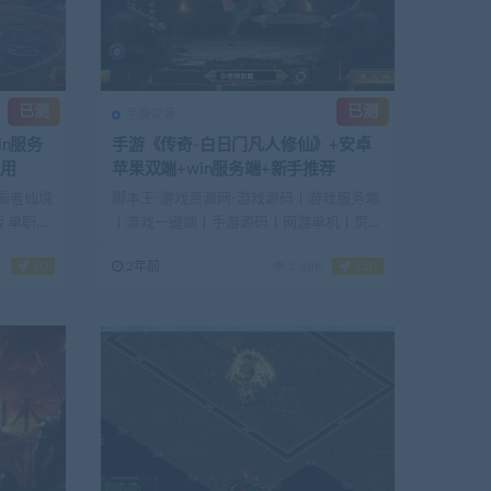
已测
已测
手游资源
in服务
手游《传奇-白日门凡人修仙》+安卓
可用
苹果双端+win服务端+新手推荐
 霸者仙境
脚本王-游戏资源网-游戏源码丨游戏服务端
版 单职业
丨游戏一键端丨手游源码丨网游单机丨页游
单机丨GM工具...
K
60
2年前
5.88K
150