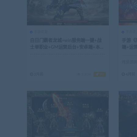
手游资源
手游资
白日门霸者龙城+win服务端一键+战
手游《
士单职业+GM运营后台+安卓端+本地
端+运
注册+可用
**********************************************...
—————
戏资源
键端丨...
2月前
5.63K
90
4月前