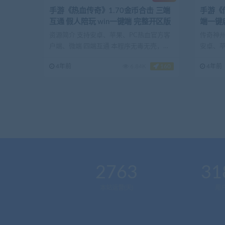
手游《热血传奇》1.70金币合击 三端
手游《传
互通 假人陪玩 win一键端 完整开区版
端一键
资源简介 支持安卓、苹果、PC热血官方客
传奇神
户端、微端 四端互通 本程序无毒无壳，可
安卓、
放心使用，由...
等，功能
4年前
6.84K
160
4年前
2763
31
本站运营(天)
用