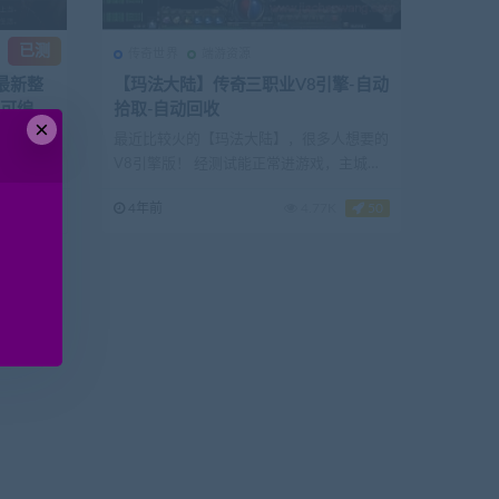
已测
传奇世界
端游资源
最新整
【玛法大陆】传奇三职业V8引擎-自动
+可编辑
拾取-自动回收
×
本地注册
端一键端
最近比较火的【玛法大陆】，很多人想要的
台+安卓
V8引擎版！ 经测试能正常进游戏，主城
NPC基本功能正...
K
60
4年前
4.77K
50