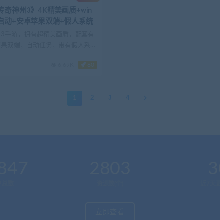
奇神州3》4K精美画质+win
启动+安卓苹果双端+假人系统
州3手游，拥有超精美画质，配套有
苹果双端，自动任务，带有假人系统
十分完善...
6.69K
80
1
2
3
4
847
2803
3
户总数
资源数(个)
近7天更
立即查看