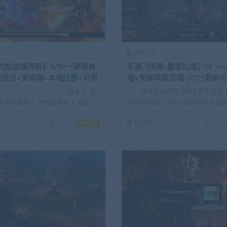
源
手游资源
烈焰战魂传奇》WIN一键服务
手游《传奇-霸者仙境2.0》+w
营后台+安卓端+本地注册+可用
端+安卓苹果双端-2025更新
————————————— 脚本王-游
一、游戏资源简介 2025更新可用
网-游戏源码丨游戏服务端丨游戏一
+win服务端+-可用-热线传奇手游
...
7.46K
130
12月前
7.39