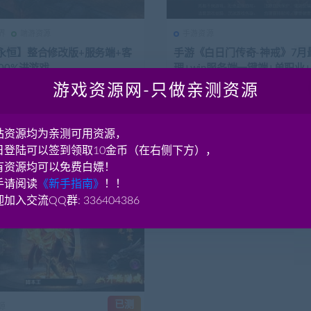
界
端游资源
手游资源
永恒】整合修改版+服务端+客
手游《白日门传奇-神戒》7月
00%进游戏
理+win服务端一键端+单职业
脚本+GM运营后台+安卓端+
游戏资源网-只做亲测资源
资源简介 《传奇永恒》是盛趣游
白日门传奇7月最新整理+win服务
+可用
幻3引擎自主研发的3D锁视角
+单职业+可编辑脚本+GM运营后
G大型端...
端+本地注...
8.16K
90
3年前
5.71
站资源均为亲测可用资源，
日登陆可以签到领取10金币（在右侧下方），
有资源均可以免费白嫖！
手请阅读
《新手指南》
！！
加入交流QQ群: 336404386
已测
源